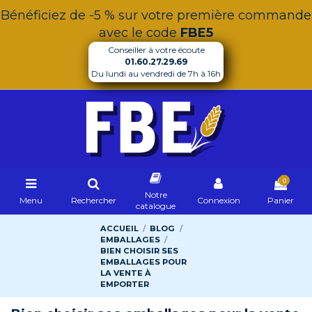
Bénéficiez de -5 % sur votre première commande
avec le code
FBE5
Conseiller à votre écoute
01.60.27.29.69
Du lundi au vendredi de 7h à 16h
0
Notre
Menu
Rechercher
Connexion
Panier
catalogue
ACCUEIL
BLOG
EMBALLAGES
BIEN CHOISIR SES
EMBALLAGES POUR
LA VENTE À
EMPORTER