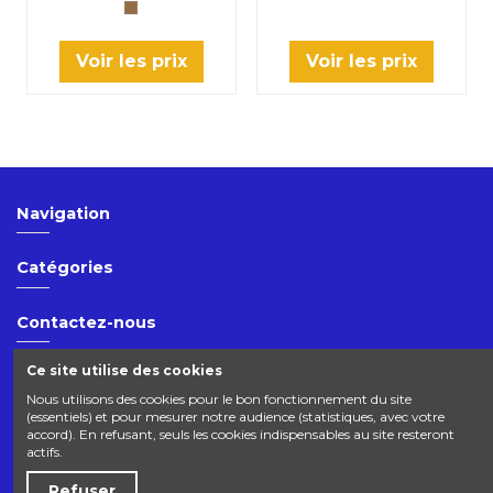
Brun
Voir les prix
Voir les prix
Navigation
Catégories
Contactez-nous
Ce site utilise des cookies
Réseaux sociaux
Nous utilisons des cookies pour le bon fonctionnement du site
(essentiels) et pour mesurer notre audience (statistiques, avec votre
Newsletter
accord). En refusant, seuls les cookies indispensables au site resteront
actifs.
Refuser