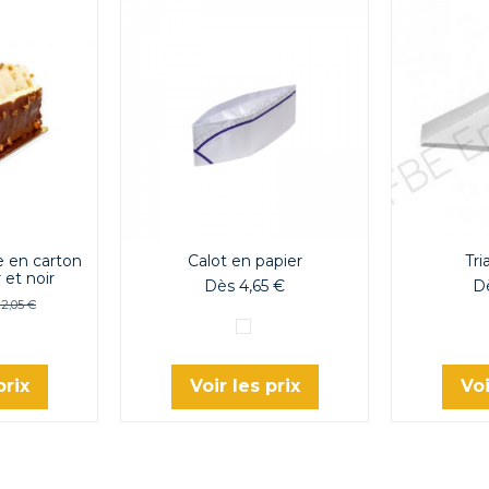
e en carton
Calot en papier
Tri
 et noir
Dès 4,65 €
Dè
12,05 €
Blanc
prix
Voir les prix
Voi