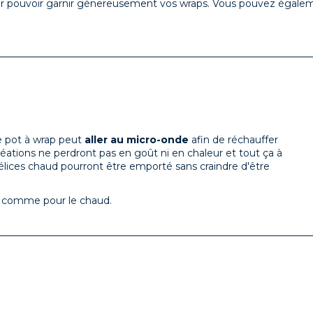
ur pouvoir garnir génereusement vos wraps. Vous pouvez égalemen
e pot à wrap peut
aller au micro-onde
afin de réchauffer
réations ne perdront pas en goût ni en chaleur et tout ça à
lices chaud pourront être emporté sans craindre d'être
roid comme pour le chaud.