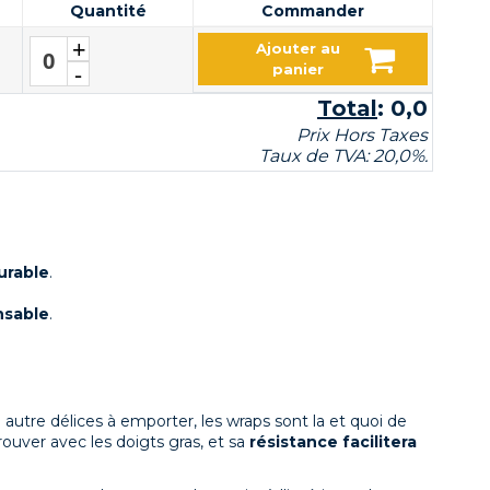
Quantité
Commander
+
Ajouter au
Ajouter au panier
-
panier
Total
:
0,0
Prix Hors Taxes
Taux de TVA: 20,0%.
urable
.
nsable
.
autre délices à emporter, les wraps sont la et quoi de
rouver avec les doigts gras, et sa
résistance facilitera