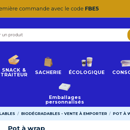
 première commande avec le code
FBE5
SNACK &
SACHERIE
ÉCOLOGIQUE
CONS
TRAITEUR
Emballages
personnalisés
LABLES
BIODÉGRADABLES - VENTE À EMPORTER
POT À 
Pot à wrap