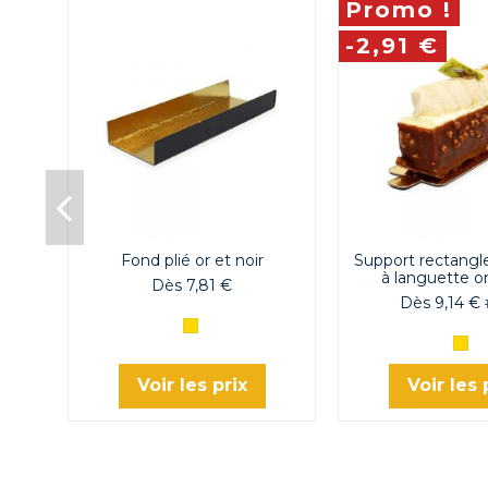
Promo !
-2,91 €
Fond plié or et noir
Support rectangl
à languette or
Dès 7,81 €
Dès 9,14 €
Or
Or
Voir les prix
Voir les 