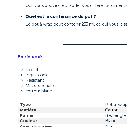
Oui, vous pouvez réchauffer vos différents aliment
Quel est la contenance du pot ?
Le pot à wrap peut contenir 255 ml, ce qui vous laiss
En résumé
255 ml
Ingraissable
Résistant
Micro-ondable
couleur blanc
Type
Pot à wra
Matière
Carton
Forme
Rectangle
Couleur
Blanc
Avec poignées
Non