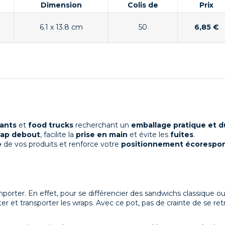
Dimension
Colis de
Prix
6.1 x 13.8 cm
50
6,85 €
rants
et
food trucks
recherchant un
emballage pratique et d
ap debout
, facilite la
prise en main
et évite les
fuites
.
e
de vos produits et renforce votre
positionnement écorespo
orter. En effet, pour se différencier des sandwichs classique ou 
r et transporter les wraps. Avec ce pot, pas de crainte de se ret