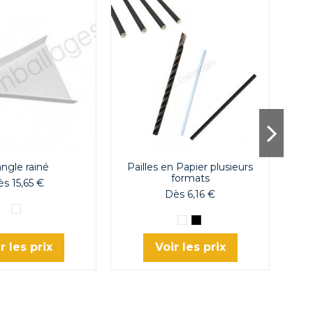
angle rainé
Pailles en Papier plusieurs
formats
s 15,65 €
Dès 6,16 €
Blanc
Blanc
Noir
r les prix
Voir les prix